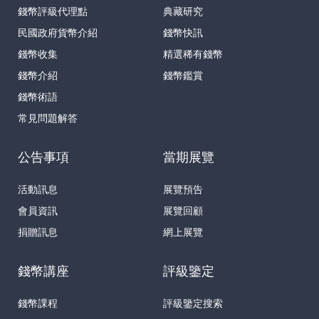
錢幣評級代理點
典藏研究
民國政府貨幣介紹
錢幣快訊
錢幣收集
精選稀有錢幣
錢幣介紹
錢幣鑑賞
錢幣術語
常見問題解答
公告事項
當期展覽
活動訊息
展覽預告
會員資訊
展覽回顧
捐贈訊息
網上展覽
錢幣講座
評級鑒定
錢幣課程
評級鑒定搜索