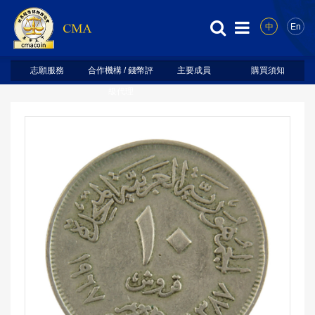
中
En
志願服務
合作機構 / 錢幣評
主要成員
購買須知
級代理