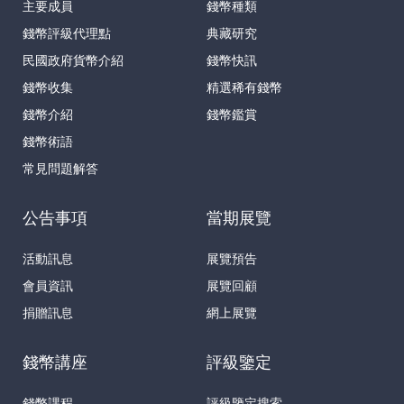
主要成員
錢幣種類
錢幣評級代理點
典藏研究
民國政府貨幣介紹
錢幣快訊
錢幣收集
精選稀有錢幣
錢幣介紹
錢幣鑑賞
錢幣術語
常見問題解答
公告事項
當期展覽
活動訊息
展覽預告
會員資訊
展覽回顧
捐贈訊息
網上展覽
錢幣講座
評級鑒定
錢幣課程
評級鑒定搜索