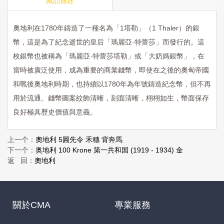
藏品描述
奧地利在
1780
年鑄造了一種名為「
1
塔勒」（
1 Thaler
）的銀
幣，這是為了紀念逝世的皇后「瑪麗亞
·
特蕾莎」而發行的。這
枚銀幣也被稱為「瑪麗亞
·
特蕾莎塔勒」或「大奶媽銀幣」，在
當時被廣泛使用，成為重要的商業錢幣，即使在之後的奧匈帝國
和戰後奧地利時期，也持續以
1780
年為年號鑄造紀念幣，但不再
用於流通。錢幣圖案紋飾清晰，刻面清晰，栩栩如生，幣面保存
良好極具歷史價值與意義。
上一个：
奧地利 5圓先令 禾穗 背奔馬
下一个：
奥地利 100 Krone 第一共和国 (1919 - 1934) 金
返 回：
奧地利
關於CMA
專業服務