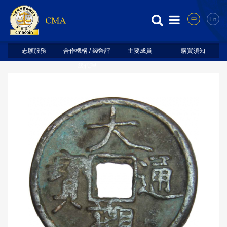
中
En
志願服務
合作機構 / 錢幣評
主要成員
購買須知
級代理