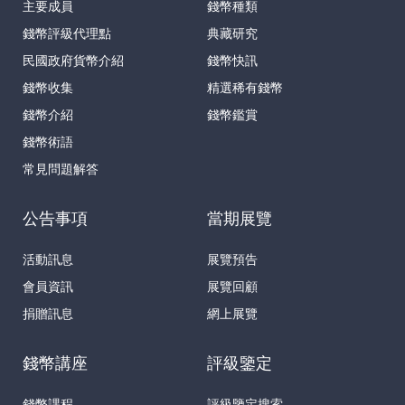
主要成員
錢幣種類
錢幣評級代理點
典藏研究
民國政府貨幣介紹
錢幣快訊
錢幣收集
精選稀有錢幣
錢幣介紹
錢幣鑑賞
錢幣術語
常見問題解答
公告事項
當期展覽
活動訊息
展覽預告
會員資訊
展覽回顧
捐贈訊息
網上展覽
錢幣講座
評級鑒定
錢幣課程
評級鑒定搜索