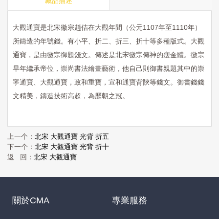
藏品描述
大觀通寶是北宋徽宗趙佶在大觀年間（公元1107年至1110年）
所鑄造的年號錢。有小平、折二、折三、折十等多種版式。大觀
通寶，是由徽宗御題錢文。傳述是北宋徽宗傳神的瘦金體。徽宗
早年繼承帝位，崇尚書法繪畫藝術，他自己則御書親題其中的崇
寧通寶、大觀通寶，政和重寶，宣和通寶背陝等錢文。御書錢錢
文精美，鑄造技術高超，為歷朝之冠。
上一个：
北宋 大觀通寶 光背 折五
下一个：
北宋 大觀通寶 光背 折十
返 回：
北宋 大觀通寶
關於CMA
專業服務