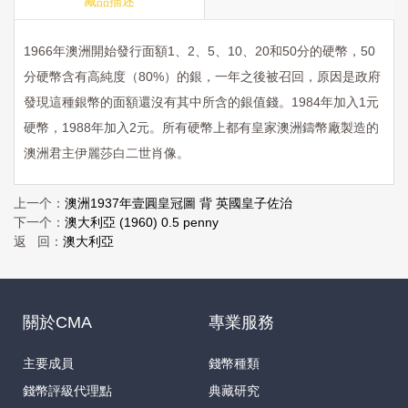
藏品描述
1966年澳洲開始發行面額1、2、5、10、20和50分的硬幣，50
分硬幣含有高純度（80%）的銀，一年之後被召回，原因是政府
發現這種銀幣的面額還沒有其中所含的銀值錢。1984年加入1元
硬幣，1988年加入2元。所有硬幣上都有皇家澳洲鑄幣廠製造的
澳洲君主伊麗莎白二世肖像。
上一个：
澳洲1937年壹圓皇冠圖 背 英國皇子佐治
下一个：
澳大利亞 (1960) 0.5 penny
返 回：
澳大利亞
關於CMA
專業服務
主要成員
錢幣種類
錢幣評級代理點
典藏研究