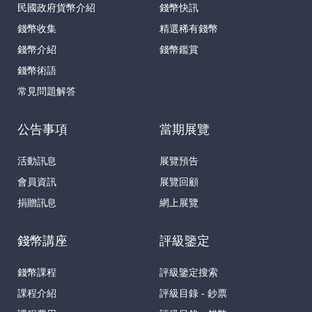
民國政府貨幣介紹
錢幣快訊
錢幣收集
精選稀有錢幣
錢幣介紹
錢幣鑑賞
錢幣術語
常見問題解答
公告事項
當期展覽
活動訊息
展覽預告
會員資訊
展覽回顧
捐贈訊息
網上展覽
錢幣講座
評級鑒定
錢幣課程
評級鑒定搜索
課程介紹
評級目錄 - 鈔票