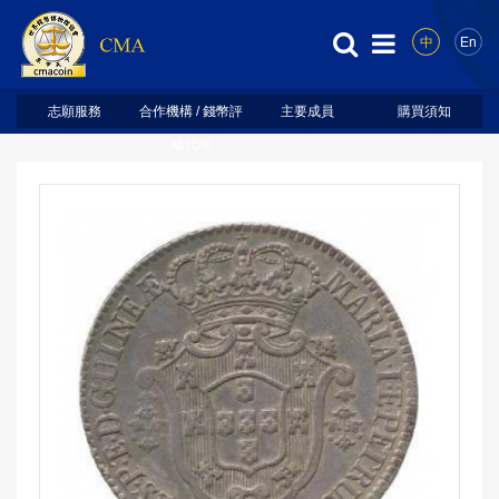
中
En
志願服務
合作機構 / 錢幣評
主要成員
購買須知
級代理