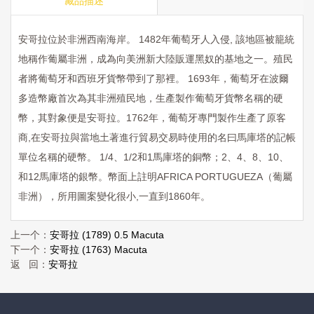
藏品描述
安哥拉位於非洲西南海岸。 1482年葡萄牙人入侵, 該地區被籠統
地稱作葡屬非洲，成為向美洲新大陸販運黑奴的基地之一。殖民
者將葡萄牙和西班牙貨幣帶到了那裡。 1693年，葡萄牙在波爾
多造幣廠首次為其非洲殖民地，生產製作葡萄牙貨幣名稱的硬
幣，其對象便是安哥拉。1762年，葡萄牙專門製作生產了原客
商,在安哥拉與當地土著進行貿易交易時使用的名曰馬庫塔的記帳
單位名稱的硬幣。 1/4、1/2和1馬庫塔的銅幣；2、4、8、10、
和12馬庫塔的銀幣。幣面上註明AFRICA PORTUGUEZA（葡屬
非洲），所用圖案變化很小,一直到1860年。
上一个：
安哥拉 (1789) 0.5 Macuta
下一个：
安哥拉 (1763) Macuta
返 回：
安哥拉