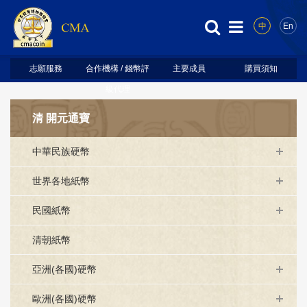
中
En
志願服務
合作機構 / 錢幣評
主要成員
購買須知
級代理
清 開元通寶
中華民族硬幣
世界各地紙幣
民國紙幣
清朝紙幣
亞洲(各國)硬幣
歐洲(各國)硬幣