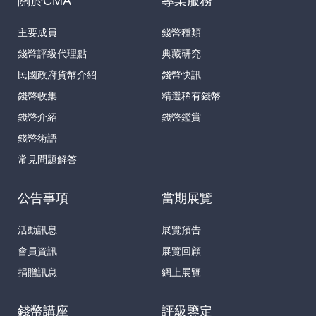
關於CMA
專業服務
主要成員
錢幣種類
錢幣評級代理點
典藏研究
民國政府貨幣介紹
錢幣快訊
錢幣收集
精選稀有錢幣
錢幣介紹
錢幣鑑賞
錢幣術語
常見問題解答
公告事項
當期展覽
活動訊息
展覽預告
會員資訊
展覽回顧
捐贈訊息
網上展覽
錢幣講座
評級鑒定