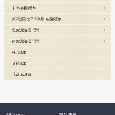
非洲(各國)硬幣
大洋洲及太平洋島嶼(各國)硬幣
北美洲(各國)硬幣
南美洲(各國)硬幣
稀有錢幣
合背錢幣
花錢 風月錢